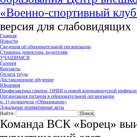
«Военно-спортивный клуб
версия для слабовидящих
Главная
Новости
Сведения об образовательной организации
Страница директора, родителям
УЧАЩИМСЯ
Галерея
Контакты
Оплата труда
Дистанционное обучение
Юнармия
Профилактика гриппа, ОРВИ и новой коронавирусной инфекци
Организация питания в образовательной организации
п. 1) подраздела «Образование»
Локальные нормативные акты
Найти:
Команда ВСК «Борец» выи