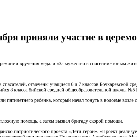
бря приняли участие в церемо
церемонии вручения медали «За мужество в спасении» юным жите
спасателей, отмечены учащиеся 6 и 7 классов Бочкаревской с
щийся 8 класса бийской средней общеобразовательной школы №5
ли пятилетнего ребенка, который начал тонуть в водоеме возле
отложную помощь, а затем вызвал бригаду скорой помощи.
анско-патриотического проекта «Дети-герои». «Проект реализуе
 спасателей при поддержке Правительства Алтайского края. Мы