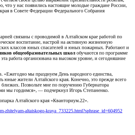
 что у нас появились настоящие молодые граждане России,
 края в Совете Федерации Федерального Собрания
арней связаны с проводимой в Алтайском крае работой по
тическое воспитание, настрой на активную жизненную
тских классов юных спасателей и юных пожарных. Работают и
еников общеобразовательных школ
обучаются по программе
эта работа организована на высоком уровне, и сегодняшние
ев. «Ежегодно мы празднуем День народного единства,
ть юные жители Алтайского края. Конечно, это прежде всего
ых, близких. Позвольте мне по поручению Губернатора
ыми мы гордимся», — подчеркнул Игорь Степаненко.
опарка Алтайского края «Кванториум.22».
unym-zhitelyam-altaiskogo-kraya_733225.html?sphrase_id=604952