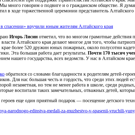
 много говорим о подвиге и о гражданском обществе. Я думаю,
ил в ходе торжественной церемонии представитель Алтайского
краю
Игорь Лисин
отметил, что во многом грамотные действия п
власти Алтайского края делают многое для того, чтобы патрио
в крае более 520 дружин юных пожарных, около полусотни каде
ки. Эта большая работа дает результаты.
Почти 170 тысяч уч
м нашего государства, всех ведомств. У нас в Алтайском крае 
ко
обратился со словами благодарности к родителям детей-геро
ов. Для нас большая честь и гордость, что среди этих людей ес
, порой незаметная, но тем не менее работа в школе, среди родн
оторые воспитали таких замечательных, отважных детей, котор
героев еще один приятный подарок — посещение детского техн
-dnya-narodnogo-edinstva-medali-za-muzhestvo-v-spasenii-vruchili-y