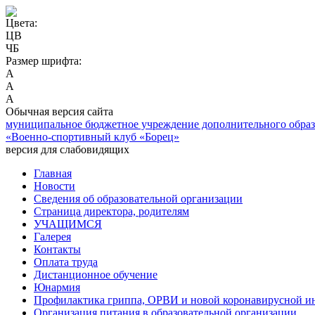
Цвета:
ЦВ
ЧБ
Размер шрифта:
А
А
А
Обычная версия сайта
муниципальное бюджетное учреждение дополнительного обра
«Военно-спортивный клуб «Борец»
версия для слабовидящих
Главная
Новости
Сведения об образовательной организации
Страница директора, родителям
УЧАЩИМСЯ
Галерея
Контакты
Оплата труда
Дистанционное обучение
Юнармия
Профилактика гриппа, ОРВИ и новой коронавирусной и
Организация питания в образовательной организации