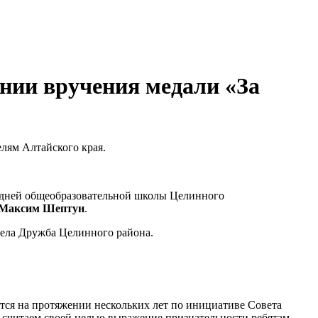
нии вручения медали «За
лям Алтайского края.
редней общеобразовательной школы Целинного
Максим Шептун
.
 села Дружба Целинного района.
тся на протяжении нескольких лет по инициативе Совета
 считаем своей целью выражение признательности ребятам,