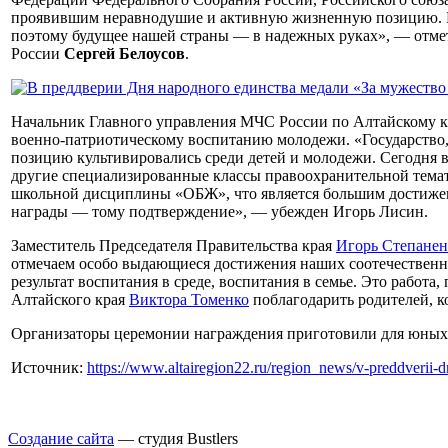
проявившим неравнодушие и активную жизненную позицию. Мы
поэтому будущее нашей страны — в надежных руках», — отмет
России
Сергей Белоусов
.
Начальник Главного управления МЧС России по Алтайскому 
военно-патриотическому воспитанию молодежи. «Государство, 
позицию культивировались среди детей и молодежи. Сегодня 
другие специализированные классы правоохранительной темати
школьной дисциплины «ОБЖ», что является большим достижение
награды — тому подтверждение», — убежден Игорь Лисин.
Заместитель Председателя Правительства края
Игорь Степанен
отмечаем особо выдающиеся достижения наших соотечественник
результат воспитания в среде, воспитания в семье. Это работа
Алтайского края
Виктора Томенко
поблагодарить родителей, к
Организаторы церемонии награждения приготовили для юных 
Источник:
https://www.altairegion22.ru/region_news/v-preddverii
Создание сайта
— студия Bustlers