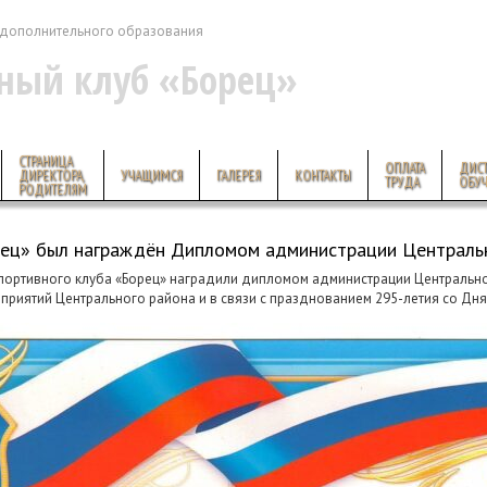
дополнительного образования
ный клуб «Борец»
СТРАНИЦА
ОПЛАТА
ДИС
ДИРЕКТОРА,
УЧАЩИМСЯ
ГАЛЕРЕЯ
КОНТАКТЫ
ТРУДА
ОБУ
РОДИТЕЛЯМ
рец» был награждён Дипломом администрации Централь
портивного клуба «Борец» наградили дипломом администрации Центральног
приятий Центрального района и в связи с празднованием 295-летия со Дн