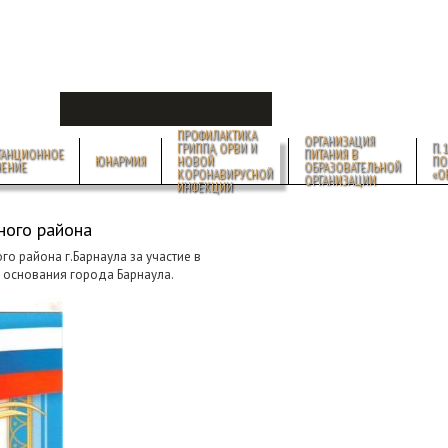
ВЕРСИЯ ДЛЯ СЛАБОВИДЯЩИХ
ПРОФИЛАКТИКА
ОРГАНИЗАЦИЯ
ГРИППА, ОРВИ И
П. 1
ТАНЦИОННОЕ
ПИТАНИЯ В
ЮНАРМИЯ
НОВОЙ
ПО
ЧЕНИЕ
ОБРАЗОВАТЕЛЬНОЙ
КОРОНАВИРУСНОЙ
«О
ОРГАНИЗАЦИИ
ИНФЕКЦИИ
ного района
о района г.Барнаула за участие в
я основания города Барнаула.