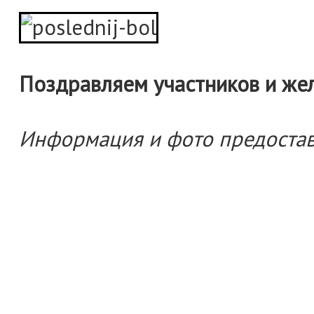
Поздравляем участников и же
Информация и фото предоставл
Создание сайта
— студия Bustlers
© 2013-2014 Воен
владельца
(3852) 31-86-40
vs
656021 Барнаул, ул