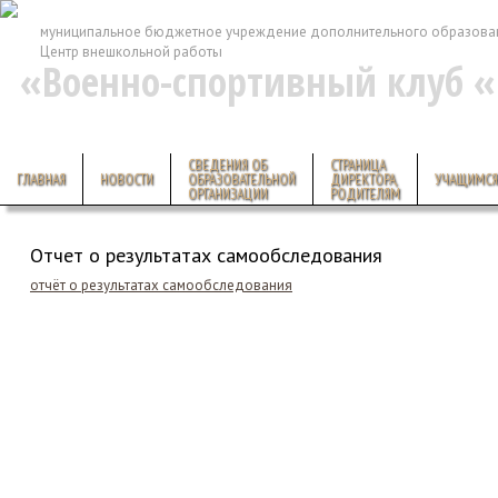
муниципальное бюджетное учреждение дополнительного образова
Центр внешкольной работы
«Военно-спортивный клуб 
СВЕДЕНИЯ ОБ
СТРАНИЦА
ГЛАВНАЯ
НОВОСТИ
ОБРАЗОВАТЕЛЬНОЙ
ДИРЕКТОРА,
УЧАЩИМСЯ
ОРГАНИЗАЦИИ
РОДИТЕЛЯМ
Отчет о результатах самообследования
отчёт о результатах самообследования
Создание сайта
— студия Bustlers
© 2013-2014 Воен
владельца
(3852) 31-86-40
vs
656021 Барнаул, ул