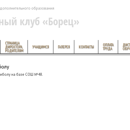
дополнительного образования
ный клуб «Борец»
СТРАНИЦА
ОПЛАТА
ДИС
ДИРЕКТОРА,
УЧАЩИМСЯ
ГАЛЕРЕЯ
КОНТАКТЫ
ТРУДА
ОБУ
РОДИТЕЛЯМ
болу
биболу на базе СОШ №48.
© 2013-2014 Военно-спортивный клуб «Борец», использование м
владельца
(3852) 31-86-40
vskborez-75@mail.ru
656021 Барнаул, ул. Кутузова 16