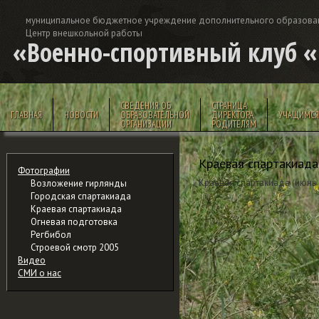
муниципальное бюджетное учреждение дополнительного образова
Центр внешкольной работы
«Военно-спортивный клуб 
СВЕДЕНИЯ ОБ
СТРАНИЦА
ГЛАВНАЯ
НОВОСТИ
ОБРАЗОВАТЕЛЬНОЙ
ДИРЕКТОРА,
УЧАЩИМСЯ
ОРГАНИЗАЦИИ
РОДИТЕЛЯМ
Краевая спартакиада
Фотографии
Краевая спартакиада (июнь 2
Возложение гирлянды
Городская спартакиада
Краевая спартакиада
Огневая подготовка
Регбибол
Строевой смотр 2005
Видео
СМИ о нас