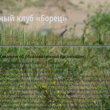
дополнительного образования
ный клуб «Борец»
СТРАНИЦА
ОПЛАТА
ДИС
ДИРЕКТОРА,
УЧАЩИМСЯ
ГАЛЕРЕЯ
КОНТАКТЫ
ТРУДА
ОБУ
РОДИТЕЛЯМ
Сведения об образовательной организации
Дорогие гости нашего сайта ВСК «Борец»!
Ваша оценка для нас главная, определяющая, а ее ожидание – особо
зависеть судьба этого ресурса, его стратегия и формат.
Редакторы и авторы сайта ВСК «Борец» – это команда профессионалов, ко
ей и понимают ее проблемы. Все самое лучшее, самое интересное, что ес
тренерского ноу-хау – до новейших методик и технологий, будет предс
создаем площадку для обмена опытом и профессионального общения
инноваций. Большие и маленькие секреты педагогического мастерства
коллекция полезных идей и советов, описания различных систем обучения
насыщенным, разнообразным, не похожим на сотни предыдущих и будущих,
Вопросы и предложения присылайте на e-mail: mbudo.borec@mail.ru