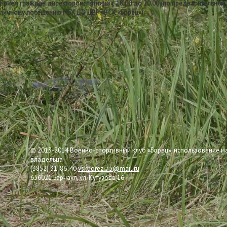
Приём граждан директором: пятница с 18.00 до 20.00 (по предварительной 
личному посещению МБУ ДО ЦВР «ВСК «Борец»).
© 2013-2014 Военно-спортивный клуб «Борец», использование м
владельца
(3852) 31-86-40
vskborez-75@mail.ru
656021 Барнаул, ул. Кутузова 16