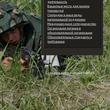
деятельность
Вакантные места для приема
(перевода)
Стипендии и иные виды
материальной поддержки
Международное сотрудничество
Организация питания в
образовательной организации
Образовательные стандарты и
требования
Создание сайта
— студия Bustlers