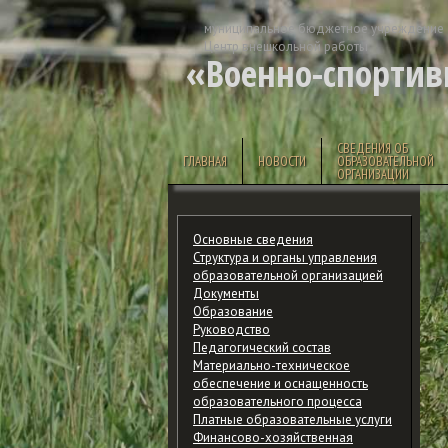
муниципальное бюджетное учреждение 
Центр внешкольной работы
«Военно-спортив
СВЕДЕНИЯ ОБ
ГЛАВНАЯ
НОВОСТИ
ОБРАЗОВАТЕЛЬНОЙ
ОРГАНИЗАЦИИ
Основные сведения
Структура и органы управления
образовательной организацией
Документы
Образование
Руководство
Педагогический состав
Материально-техническое
обеспечение и оснащенность
образовательного процесса
Платные образовательные услуги
Финансово-хозяйственная