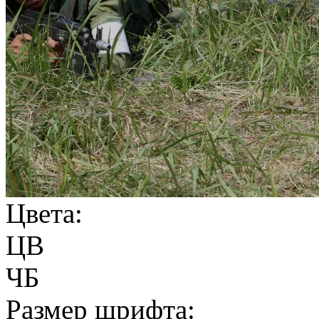
Цвета:
ЦВ
ЧБ
Размер шрифта: